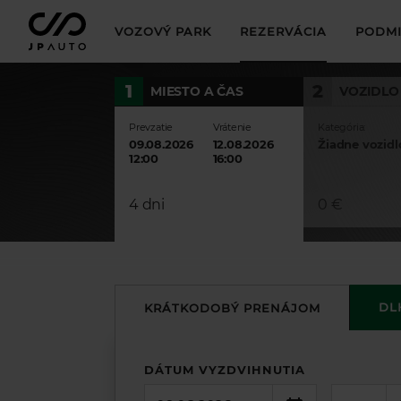
VOZOVÝ PARK
REZERVÁCIA
PODMI
1
2
MIESTO A ČAS
VOZIDLO
Prevzatie
Vrátenie
Kategória:
09.08.2026
12.08.2026
Žiadne vozidl
12:00
16:00
4 dni
0 €
DL
KRÁTKODOBÝ PRENÁJOM
DÁTUM VYZDVIHNUTIA