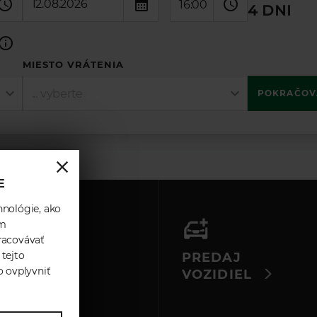
16:00
4 DNI
MIESTO VRÁTENIA
... vyberte
POKRAČOV
E
hnológie, ako
ám
racovávať
ZOVÝ
 tejto
PREDAJ
o ovplyvniť
RK
VOZIDIEL