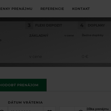
ENKY PRENÁJMU
REFERENCIE
KONTAKT
3
4
FLEXI DEPOZIT
DOPLNKY
ZÁKLADNÝ
Žiadne doplnky
v cene
o
v cene
0 €
HODOBÝ PRENÁJOM
DÁTUM VRÁTENIA
Dĺžka prenájmu