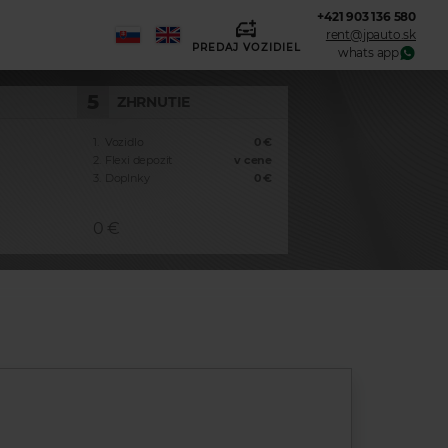
+421 903 136 580
rent@jpauto.sk
PREDAJ VOZIDIEL
whats app
5
ZHRNUTIE
1.
Vozidlo
0 €
2.
Flexi depozit
v cene
3.
Doplnky
0 €
0 €