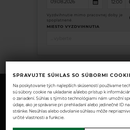
12:00
Vyzdvihnutie mimo pracovnej doby je
spoplatnené.
MIESTO VYZDVIHNUTIA
... vyberte
SPRAVUJTE SÚHLAS SO SÚBORMI COOKI
Na poskytovanie tých najlepších skúseností používame tec
sú súbory cookie na ukladanie a/alebo prístup k informáci
o zariadení. Súhlas s týmito technológiami nám umožní sp
REZERVÁCIA
VO
údaje, ako je správanie pri prehliadaní alebo jedinečné ID na
stránke. Nesúhlas alebo odvolanie súhlasu môže nepriazniv
VOZIDLA
PA
určité vlastnosti a funkcie.